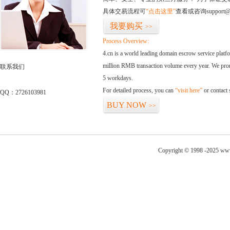
具体交易流程可
“点击这里”
查看或咨询support@
我要购买
>>
Process Overview:
4.cn is a world leading domain escrow service plat
million RMB transaction volume every year. We promi
联系我们
5 workdays.
For detailed process, you can
“visit here”
or contact
QQ：2726103981
BUY NOW
>>
Copyright © 1998 -2025 www