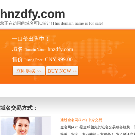
hnzdfy.com
您正在访问的域名可以转让!This domain name is for sale!
一口价出售中！
域名
hnzdfy.com
Domain Name:
售价
CNY 999.00
Listing Price:
立即购买
BUY NOW
>>
>>
域名交易方式：
通过金名网(4.cn) 中介交易
金名网(4.cn)是全球领先的域名交易服务机
简单、安全、专业的第三方服务！ 为了保证交